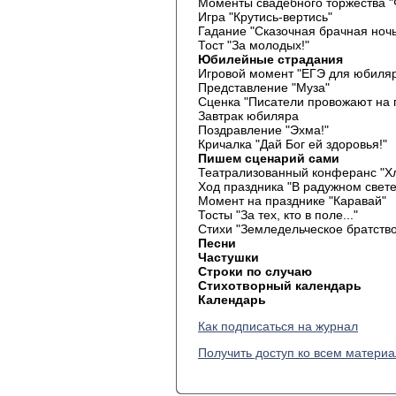
Моменты свадебного торжества 
Игра "Крутись-вертись"
Гадание "Сказочная брачная ночь
Тост "За молодых!"
Юбилейные страдания
Игровой момент "ЕГЭ для юбиля
Представление "Муза"
Сценка "Писатели провожают на 
Завтрак юбиляра
Поздравление "Эхма!"
Кричалка "Дай Бог ей здоровья!"
Пишем сценарий сами
Театрализованный конферанс "Х
Ход праздника "В радужном свете
Момент на празднике "Каравай"
Тосты "За тех, кто в поле..."
Стихи "Земледельческое братство
Песни
Частушки
Строки по случаю
Стихотворный календарь
Календарь
Как подписаться на журнал
Получить доступ ко всем матери