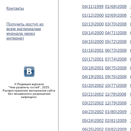
04(11)1999
01(68)2008
Контакты
01(12)2000
02(69)2008
Получить доступ ко
02(13)2000
03(70)2008
всем материалам
03(14)2000
04(71)2008
журнала через
интернет
04(15)2000
05(72)2008
01(16)2001
06(73)2008
02(17)2001
07(74)2008
03(18)2001
08(75)2008
04(19)2001
09(76)2008
© Редакция журнала
01(20)2002
10(77)2008
"Чем развлечь гостей", 2025.
Распространение материалов сайта
02(21)2002
11(78)2008
без письменного разрешения
запрещено.
03(22)2002
12(79)2008
04(23)2002
01(80)2009
05(24)2002
02(81)2009
06(25)2002
03(82)2009