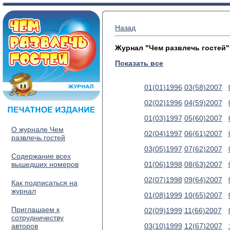
Назад
Журнал "Чем развлечь гостей"
Показать все
01(01)1996
03(58)2007
02(02)1996
04(59)2007
01(03)1997
05(60)2007
О журнале Чем
02(04)1997
06(61)2007
развлечь гостей
03(05)1997
07(62)2007
Содержание всех
вышедших номеров
01(06)1998
08(63)2007
02(07)1998
09(64)2007
Как подписаться на
журнал
01(08)1999
10(65)2007
Приглашаем к
02(09)1999
11(66)2007
сотрудничеству
авторов
03(10)1999
12(67)2007