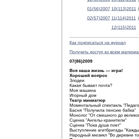
01(56)2007
10(113)2011
02(57)2007
11(114)2011
12(115)2011
Как подписаться на журнал
Получить доступ ко всем матери
07(86)2009
Вся наша жизнь — игра!
Хороший вопрос
Злодеи
Какая бывает почта?
Моя машина
Игорный дом
Театр миниатюр
Моментальный спектакль "Педаго
Басня "Получила пенсию бабка"
Монолог "От смешного до велико
Сценка "Ангелы-хранители"
Сценка "Пока душа поет"
Выступление агитбригады "Кажды
Народный мюзикл "Во деревне то