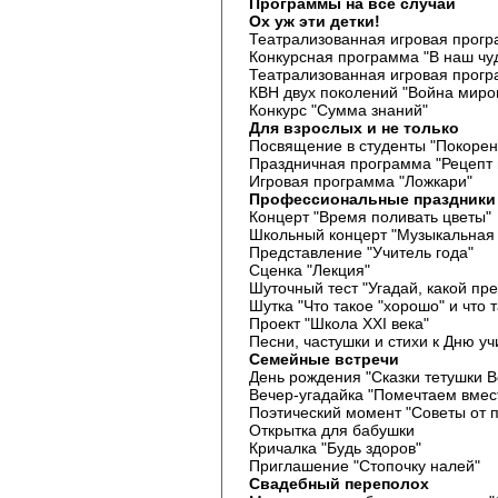
Программы на все случаи
Ох уж эти детки!
Театрализованная игровая прогр
Конкурсная программа "В наш чу
Театрализованная игровая прогр
КВН двух поколений "Война миро
Конкурс "Сумма знаний"
Для взрослых и не только
Посвящение в студенты "Покорен
Праздничная программа "Рецепт
Игровая программа "Ложкари"
Профессиональные праздники
Концерт "Время поливать цветы"
Школьный концерт "Музыкальная 
Представление "Учитель года"
Сценка "Лекция"
Шуточный тест "Угадай, какой пре
Шутка "Что такое "хорошо" и что т
Проект "Школа XXI века"
Песни, частушки и стихи к Дню уч
Семейные встречи
День рождения "Сказки тетушки 
Вечер-угадайка "Помечтаем вмес
Поэтический момент "Советы от п
Открытка для бабушки
Кричалка "Будь здоров"
Приглашение "Стопочку налей"
Свадебный переполох