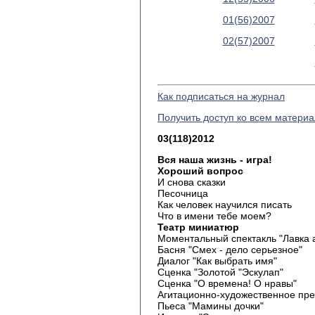
01(56)2007
02(57)2007
Как подписаться на журнал
Получить доступ ко всем матери
03(118)2012
Вся наша жизнь - игра!
Хороший вопрос
И снова сказки
Песочница
Как человек научился писать
Что в имени тебе моем?
Театр миниатюр
Моментальный спектакль "Лавка 
Басня "Смех - дело серьезное"
Диалог "Как выбрать имя"
Сценка "Золотой "Эскулап"
Сценка "О времена! О нравы"
Агитационно-художественное пре
Пьеса "Мамины дочки"