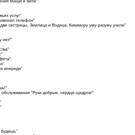
ения Маши и Вити"
ьих услуг"
азвонил телефон"
две сестрицы, Землица и Водица, Кикимору уму-разуму учили"
 нет!"
ства"
с"
фета"
и"
е впереди"
шь!"
 обслуживания "Руки добрые, сердце щедрое!"
"
"
 будешь"