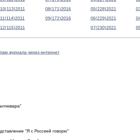
10(113)2011
08(171)2016
05(228)2021
0
11(114)2011
09(172)2016
06(229)2021
0
12(115)2011
07(230)2021
0
алам журнала через интернет
антиквара"
дставление "Я с Россией говорю"