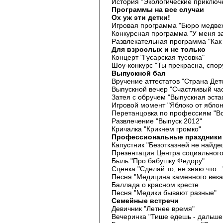
История "Экологические приключ
Программы на все случаи
Ох уж эти детки!
Игровая программа "Бюро медвеж
Конкурсная программа "У меня з
Развлекательная программа "Как 
Для взрослых и не только
Концерт "Гусарская тусовка"
Шоу-конкурс "Ты прекрасна, спору
Выпускной бал
Вручение аттестатов "Страна Дет
Выпускной вечер "Счастливый ча
Затея с обручем "Выпускная эста
Игровой момент "Яблоко от яблон
Перетанцовка по профессиям "Вс
Развлечение "Выпуск 2012"
Кричалка "Крикнем громко"
Профессиональные праздники
Капустник "Безотказней не найде
Презентация Центра социального
Быль "Про бабушку Федору"
Сценка "Сделай то, не знаю что...
Песня "Медицина каменного века
Баллада о красном кресте
Песня "Медики бывают разные"
Семейные встречи
Девичник "Летнее время"
Вечеринка "Тише едешь - дальше