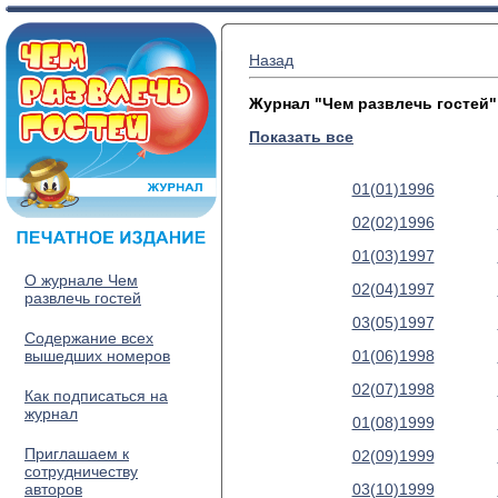
Назад
Журнал "Чем развлечь гостей"
Показать все
01(01)1996
02(02)1996
01(03)1997
О журнале Чем
02(04)1997
развлечь гостей
03(05)1997
Содержание всех
вышедших номеров
01(06)1998
02(07)1998
Как подписаться на
журнал
01(08)1999
Приглашаем к
02(09)1999
сотрудничеству
авторов
03(10)1999