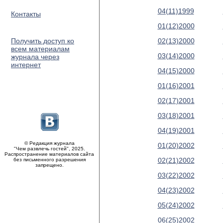
04(11)1999
Контакты
01(12)2000
Получить доступ ко
02(13)2000
всем материалам
03(14)2000
журнала через
интернет
04(15)2000
01(16)2001
02(17)2001
03(18)2001
04(19)2001
© Редакция журнала
01(20)2002
"Чем развлечь гостей", 2025.
Распространение материалов сайта
02(21)2002
без письменного разрешения
запрещено.
03(22)2002
04(23)2002
05(24)2002
06(25)2002