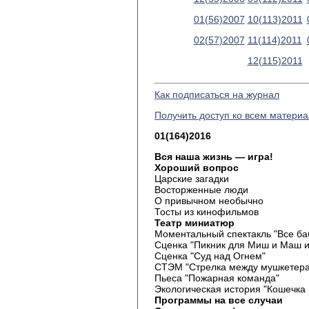
01(56)2007
10(113)2011
02(57)2007
11(114)2011
12(115)2011
Как подписаться на журнал
Получить доступ ко всем матери
01(164)2016
Вся наша жизнь — игра!
Хороший вопрос
Царские загадки
Восторженные люди
О привычном необычно
Тосты из кинофильмов
Театр миниатюр
Моментальный спектакль "Все баб
Сценка "Пикник для Миш и Маш и
Сценка "Суд над Огнем"
СТЭМ "Стрелка между мушкетера
Пьеса "Пожарная команда"
Экологическая история "Кошечка
Программы на все случаи