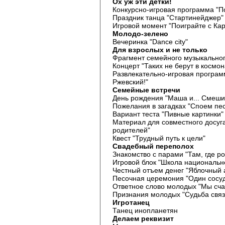
Ох уж эти детки!
Конкурсно-игровая программа "П
Праздник танца "Стартинейджер"
Игровой момент "Поиграйте с Ка
Молодо-зелено
Вечеринка "Dance city"
Для взрослых и не только
Фрагмент семейного музыкальног
Концерт "Таких не берут в космон
Развлекательно-игровая программ
Ржевский!"
Семейные встречи
День рождения "Маша и... Смеши
Пожелания в загадках "Споем пе
Вариант теста "Пивные картинки"
Материал для совместного досуга
родителей"
Квест "Трудный путь к цели"
Свадебный переполох
Знакомство с парами "Там, где р
Игровой блок "Школа национальн
Честный отъем денег "Яблочный 
Песочная церемония "Один сосу
Ответное слово молодых "Мы сча
Признания молодых "Судьба связ
Игротанец
Танец инопланетян
Делаем реквизит