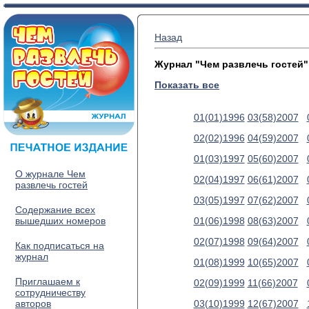
Назад
Журнал "Чем развлечь гостей"
Показать все
01(01)1996
03(58)2007
02(02)1996
04(59)2007
01(03)1997
05(60)2007
О журнале Чем
02(04)1997
06(61)2007
развлечь гостей
03(05)1997
07(62)2007
Содержание всех
вышедших номеров
01(06)1998
08(63)2007
02(07)1998
09(64)2007
Как подписаться на
журнал
01(08)1999
10(65)2007
Приглашаем к
02(09)1999
11(66)2007
сотрудничеству
авторов
03(10)1999
12(67)2007