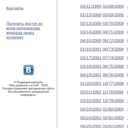
04(11)1999
01(68)2008
Контакты
01(12)2000
02(69)2008
Получить доступ ко
02(13)2000
03(70)2008
всем материалам
03(14)2000
04(71)2008
журнала через
интернет
04(15)2000
05(72)2008
01(16)2001
06(73)2008
02(17)2001
07(74)2008
03(18)2001
08(75)2008
04(19)2001
09(76)2008
© Редакция журнала
01(20)2002
10(77)2008
"Чем развлечь гостей", 2025.
Распространение материалов сайта
02(21)2002
11(78)2008
без письменного разрешения
запрещено.
03(22)2002
12(79)2008
04(23)2002
01(80)2009
05(24)2002
02(81)2009
06(25)2002
03(82)2009