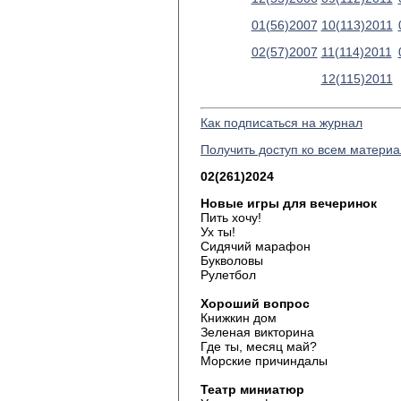
01(56)2007
10(113)2011
02(57)2007
11(114)2011
12(115)2011
Как подписаться на журнал
Получить доступ ко всем матери
02(261)2024
Новые игры для вечеринок
Пить хочу!
Ух ты!
Сидячий марафон
Букволовы
Рулетбол
Хороший вопрос
Книжкин дом
Зеленая викторина
Где ты, месяц май?
Морские причиндалы
Театр миниатюр