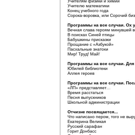
Учителям физики и химии
Учителю математики
Конец учебного года
Сорока-воровка, или Сорочий би
Программы на все случаи. Ох у
Вечная слава героям минувшей 
В поисках Синей птицы
Бабушкины присказки
Прощание с «Азбукой»
Пасхальные знатоки
Мир! Труд! Май!
Программы на все случаи. Для
Юбилей библиотеки
Аллея героев
Программы на все случаи. Пос
«ЛП» представляет…
Время расстаться
Песня выпускников
Школьной администрации
Отчизне посвящается...
Что написано пером, того не вы
Екатерина Великая
Русский сарафан
Горит Донбасс