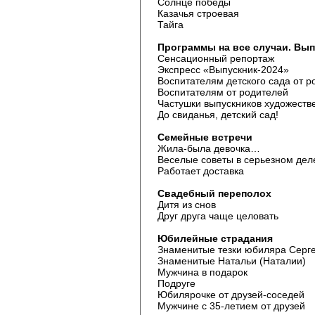
Солнце победы
Казачья строевая
Тайга
Программы на все случаи. Вып
Сенсационный репортаж
Экспресс «Выпускник-2024»
Воспитателям детского сада от р
Воспитателям от родителей
Частушки выпускников художеств
До свиданья, детский сад!
Семейные встречи
Жила-была девочка…
Веселые советы в серьезном дел
Работает доставка
Свадебный переполох
Дитя из снов
Друг друга чаще целовать
Юбилейные страдания
Знаменитые тезки юбиляра Серг
Знаменитые Натальи (Наталии)
Мужчина в подарок
Подруге
Юбилярочке от друзей-соседей
Мужчине с 35-летием от друзей