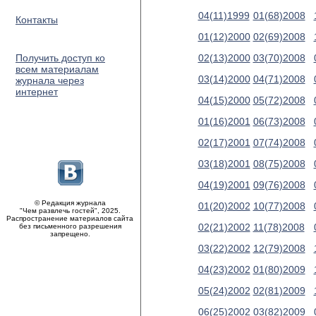
04(11)1999
01(68)2008
Контакты
01(12)2000
02(69)2008
Получить доступ ко
02(13)2000
03(70)2008
всем материалам
03(14)2000
04(71)2008
журнала через
интернет
04(15)2000
05(72)2008
01(16)2001
06(73)2008
02(17)2001
07(74)2008
03(18)2001
08(75)2008
04(19)2001
09(76)2008
© Редакция журнала
01(20)2002
10(77)2008
"Чем развлечь гостей", 2025.
Распространение материалов сайта
02(21)2002
11(78)2008
без письменного разрешения
запрещено.
03(22)2002
12(79)2008
04(23)2002
01(80)2009
05(24)2002
02(81)2009
06(25)2002
03(82)2009