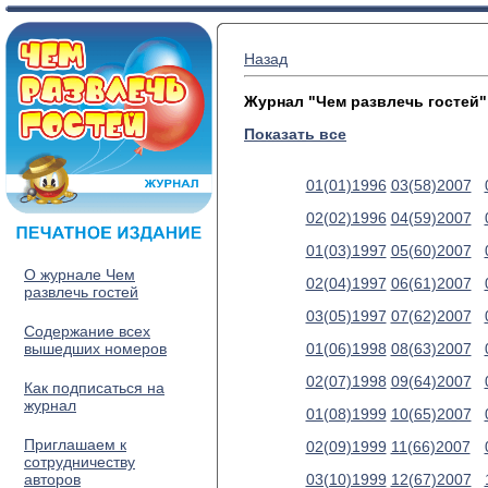
Назад
Журнал "Чем развлечь гостей"
Показать все
01(01)1996
03(58)2007
02(02)1996
04(59)2007
01(03)1997
05(60)2007
О журнале Чем
02(04)1997
06(61)2007
развлечь гостей
03(05)1997
07(62)2007
Содержание всех
вышедших номеров
01(06)1998
08(63)2007
02(07)1998
09(64)2007
Как подписаться на
журнал
01(08)1999
10(65)2007
Приглашаем к
02(09)1999
11(66)2007
сотрудничеству
авторов
03(10)1999
12(67)2007