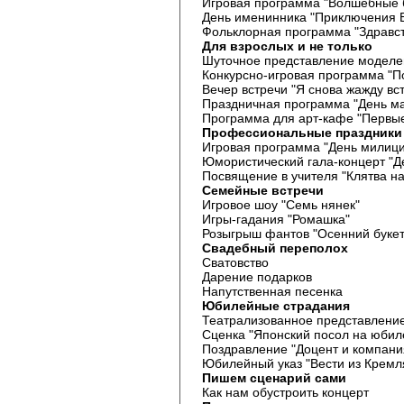
Игровая программа "Волшебные 
День именинника "Приключения 
Фольклорная программа "Здравст
Для взрослых и не только
Шуточное представление моделей
Конкурсно-игровая программа "По
Вечер встречи "Я снова жажду вс
Праздничная программа "День м
Программа для арт-кафе "Первые
Профессиональные праздники
Игровая программа "День милиц
Юмористический гала-концерт "Д
Посвящение в учителя "Клятва н
Семейные встречи
Игровое шоу "Семь нянек"
Игры-гадания "Ромашка"
Розыгрыш фантов "Осенний букет
Свадебный переполох
Сватовство
Дарение подарков
Напутственная песенка
Юбилейные страдания
Театрализованное представлени
Сценка "Японский посол на юбил
Поздравление "Доцент и компани
Юбилейный указ "Вести из Кремл
Пишем сценарий сами
Как нам обустроить концерт