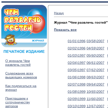
Назад
Журнал "Чем развлечь гостей"
Показать все
01(01)1996
03(58)2007
02(02)1996
04(59)2007
01(03)1997
05(60)2007
О журнале Чем
02(04)1997
06(61)2007
развлечь гостей
03(05)1997
07(62)2007
Содержание всех
вышедших номеров
01(06)1998
08(63)2007
02(07)1998
09(64)2007
Как подписаться на
журнал
01(08)1999
10(65)2007
Приглашаем к
02(09)1999
11(66)2007
сотрудничеству
авторов
03(10)1999
12(67)2007