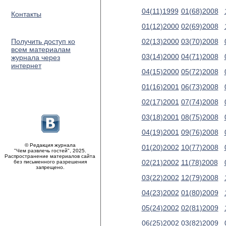
04(11)1999
01(68)2008
Контакты
01(12)2000
02(69)2008
Получить доступ ко
02(13)2000
03(70)2008
всем материалам
03(14)2000
04(71)2008
журнала через
интернет
04(15)2000
05(72)2008
01(16)2001
06(73)2008
02(17)2001
07(74)2008
03(18)2001
08(75)2008
04(19)2001
09(76)2008
© Редакция журнала
01(20)2002
10(77)2008
"Чем развлечь гостей", 2025.
Распространение материалов сайта
02(21)2002
11(78)2008
без письменного разрешения
запрещено.
03(22)2002
12(79)2008
04(23)2002
01(80)2009
05(24)2002
02(81)2009
06(25)2002
03(82)2009