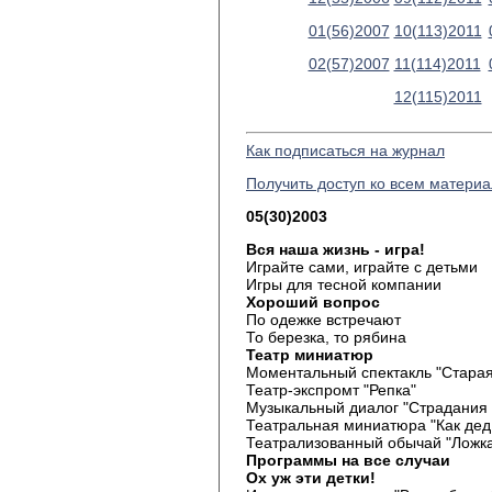
01(56)2007
10(113)2011
02(57)2007
11(114)2011
12(115)2011
Как подписаться на журнал
Получить доступ ко всем матери
05(30)2003
Вся наша жизнь - игра!
Играйте сами, играйте с детьми
Игры для тесной компании
Хороший вопрос
По одежке встречают
То березка, то рябина
Театр миниатюр
Моментальный спектакль "Старая
Театр-экспромт "Репка"
Музыкальный диалог "Страдания 
Театральная миниатюра "Как дед
Театрализованный обычай "Ложк
Программы на все случаи
Ох уж эти детки!