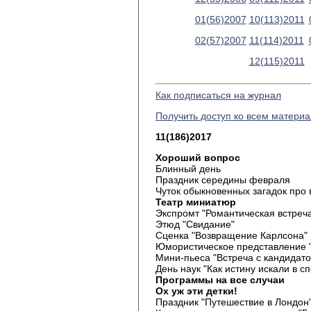
01(56)2007
10(113)2011
02(57)2007
11(114)2011
12(115)2011
Как подписаться на журнал
Получить доступ ко всем матери
11(186)2017
Хороший вопрос
Блинный день
Праздник середины февраля
Чуток обыкновенных загадок про
Театр миниатюр
Экспромт "Романтическая встреча
Этюд "Свидание"
Сценка "Возвращение Карлсона"
Юмористическое представление 
Мини-пьеса "Встреча с кандидат
День наук "Как истину искали в с
Программы на все случаи
Ох уж эти детки!
Праздник "Путешествие в Лондон