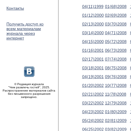
04(11)1999
01(68)2008
Контакты
01(12)2000
02(69)2008
Получить доступ ко
02(13)2000
03(70)2008
всем материалам
03(14)2000
04(71)2008
журнала через
интернет
04(15)2000
05(72)2008
01(16)2001
06(73)2008
02(17)2001
07(74)2008
03(18)2001
08(75)2008
04(19)2001
09(76)2008
© Редакция журнала
01(20)2002
10(77)2008
"Чем развлечь гостей", 2025.
Распространение материалов сайта
02(21)2002
11(78)2008
без письменного разрешения
запрещено.
03(22)2002
12(79)2008
04(23)2002
01(80)2009
05(24)2002
02(81)2009
06(25)2002
03(82)2009