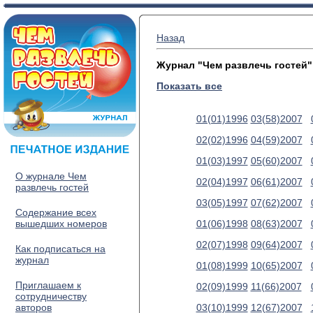
Назад
Журнал "Чем развлечь гостей"
Показать все
01(01)1996
03(58)2007
02(02)1996
04(59)2007
01(03)1997
05(60)2007
О журнале Чем
02(04)1997
06(61)2007
развлечь гостей
03(05)1997
07(62)2007
Содержание всех
вышедших номеров
01(06)1998
08(63)2007
02(07)1998
09(64)2007
Как подписаться на
журнал
01(08)1999
10(65)2007
Приглашаем к
02(09)1999
11(66)2007
сотрудничеству
авторов
03(10)1999
12(67)2007