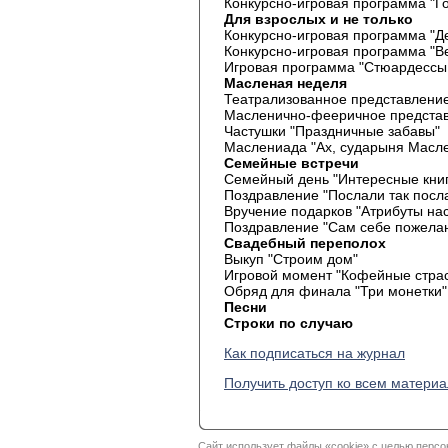
Конкурсно-игровая программа "Го
Для взрослых и не только
Конкурсно-игровая программа "Де
Конкурсно-игровая программа "В
Игровая программа "Стюардессы
Масленая неделя
Театрализованное представление
Масленично-фееричное представ
Частушки "Праздничные забавы"
Маслениада "Ах, сударыня Масле
Семейные встречи
Семейный день "Интересные кни
Поздравление "Послали так посл
Вручение подарков "Атрибуты на
Поздравление "Сам себе пожела
Свадебный переполох
Выкуп "Строим дом"
Игровой момент "Кофейные страс
Обряд для финала "Три монетки"
Песни
Строки по случаю
Как подписаться на журнал
Получить доступ ко всем матери
Сайт использует файлы «cookie» с целью персо