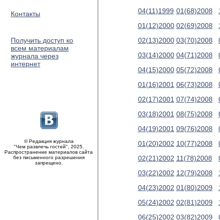
04(11)1999
01(68)2008
Контакты
01(12)2000
02(69)2008
Получить доступ ко
02(13)2000
03(70)2008
всем материалам
03(14)2000
04(71)2008
журнала через
интернет
04(15)2000
05(72)2008
01(16)2001
06(73)2008
02(17)2001
07(74)2008
03(18)2001
08(75)2008
04(19)2001
09(76)2008
© Редакция журнала
01(20)2002
10(77)2008
"Чем развлечь гостей", 2025.
Распространение материалов сайта
02(21)2002
11(78)2008
без письменного разрешения
запрещено.
03(22)2002
12(79)2008
04(23)2002
01(80)2009
05(24)2002
02(81)2009
06(25)2002
03(82)2009