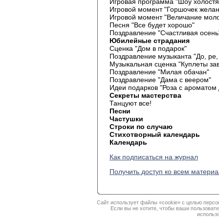
Игровая программа "Шоу холостя
Игровой момент "Горшочек желан
Игровой момент "Величание мол
Песня "Все будет хорошо"
Поздравление "Счастливая осень
Юбилейные страдания
Сценка "Дом в подарок"
Поздравление музыканта "До, ре,
Музыкальная сценка "Куплеты за
Поздравление "Милая обачан"
Поздравление "Дама с веером"
Идеи подарков "Роза с ароматом 
Секреты мастерства
Танцуют все!
Песни
Частушки
Строки по случаю
Стихотворный календарь
Календарь
Как подписаться на журнал
Получить доступ ко всем матери
Сайт использует файлы «cookie» с целью персо
Если вы не хотите, чтобы ваши пользоват
использо