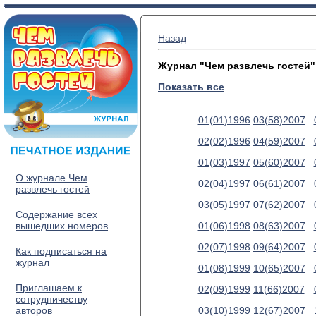
Назад
Журнал "Чем развлечь гостей"
Показать все
01(01)1996
03(58)2007
02(02)1996
04(59)2007
01(03)1997
05(60)2007
О журнале Чем
02(04)1997
06(61)2007
развлечь гостей
03(05)1997
07(62)2007
Содержание всех
вышедших номеров
01(06)1998
08(63)2007
02(07)1998
09(64)2007
Как подписаться на
журнал
01(08)1999
10(65)2007
Приглашаем к
02(09)1999
11(66)2007
сотрудничеству
авторов
03(10)1999
12(67)2007