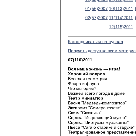
01(56)2007
10(113)2011
02(57)2007
11(114)2011
12(115)2011
Как подписаться на журнал
Получить доступ ко всем матери
07(110)2011
Вся наша жизнь — игра!
Хороший вопрос
Веселая геометрия
Флора и фауна
Что мы едим?
Важней всего погода в доме
Театр миниатюр
Басня "Медведь-композитор"
Экспромт "Семеро козлят"
Скетч "Сказочка"
Сценка "Исцеляющий музон"
Сценка "Виртуозы-музыканты"
Пьеса "Сага о старике и старухе"
Театрализованное представление