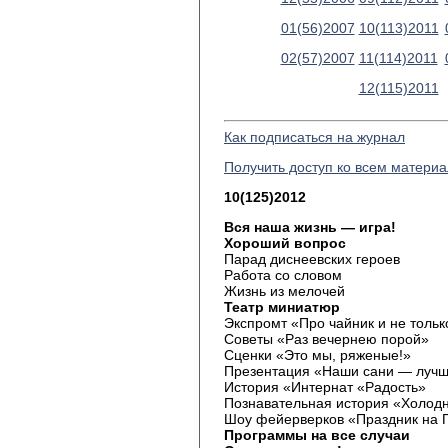
01(56)2007
10(113)2011
02(57)2007
11(114)2011
12(115)2011
Как подписаться на журнал
Получить доступ ко всем матери
10(125)2012
Вся наша жизнь — игра!
Хороший вопрос
Парад диснеевских героев
Работа со словом
Жизнь из мелочей
Театр миниатюр
Экспромт «Про чайник и не тольк
Советы «Раз вечернею порой»
Сценки «Это мы, ряженые!»
Презентация «Наши сани — луч
История «Интернат «Радость»
Познавательная история «Холодн
Шоу фейерверков «Праздник на 
Программы на все случаи