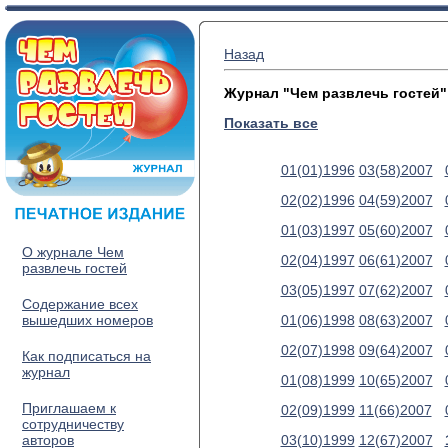
Назад
Журнал "Чем развлечь гостей"
Показать все
01(01)1996
03(58)2007
02(02)1996
04(59)2007
01(03)1997
05(60)2007
О журнале Чем
02(04)1997
06(61)2007
развлечь гостей
03(05)1997
07(62)2007
Содержание всех
вышедших номеров
01(06)1998
08(63)2007
02(07)1998
09(64)2007
Как подписаться на
журнал
01(08)1999
10(65)2007
Приглашаем к
02(09)1999
11(66)2007
сотрудничеству
авторов
03(10)1999
12(67)2007