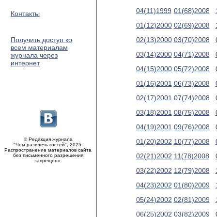
04(11)1999
01(68)2008
Контакты
01(12)2000
02(69)2008
Получить доступ ко
02(13)2000
03(70)2008
всем материалам
03(14)2000
04(71)2008
журнала через
интернет
04(15)2000
05(72)2008
01(16)2001
06(73)2008
02(17)2001
07(74)2008
03(18)2001
08(75)2008
04(19)2001
09(76)2008
© Редакция журнала
01(20)2002
10(77)2008
"Чем развлечь гостей", 2025.
Распространение материалов сайта
02(21)2002
11(78)2008
без письменного разрешения
запрещено.
03(22)2002
12(79)2008
04(23)2002
01(80)2009
05(24)2002
02(81)2009
06(25)2002
03(82)2009