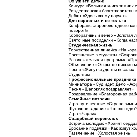
Ох уж эти детки!
Конкурс «Большая книга зимних с
Рождественская благотворительн
Дебют «Здесь всему научат»
Для взрослых и не только
Конферанс староновогоднего конц
поворот!»
Корпоративный вечер «Золотая 
Святочные посиделки «Когда нас
Студенческая жизнь
Торжественная линейка «На кора
Посвящение в студенты «Сокров
Развлекательная программа «Пр
Объявление «Открытое письмо м
Песня «Живут студенты весело»
Студентам
Профессиональные праздники
Миниатюра «Суд идет. Дело «Аф
Песня «Шапокляк поздравляет»
Поздравление «Благородная раб
Семейные встречи
Игра-путешествие «Страна зимн
Шуточное гадание «Что вас ждет
Игра «Чарли»
Свадебный переполох
Встреча молодых «Хранят сердц
Бросание подвязки «Как живут хо
Развлечение «Холостая жизнь»