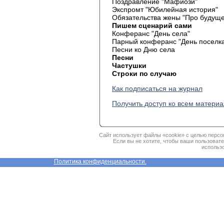
Поздравление "Мафиози"
Экспромт "Юбилейная история"
Обязательства жены "Про будущ
Пишем сценарий сами
Конферанс "День села"
Парный конферанс "День поселк
Песни ко Дню села
Песни
Частушки
Строки по случаю
Как подписаться на журнал
Получить доступ ко всем матери
Сайт использует файлы «cookie» с целью персо
Если вы не хотите, чтобы ваши пользоват
использо
Политика конфиденциальности.