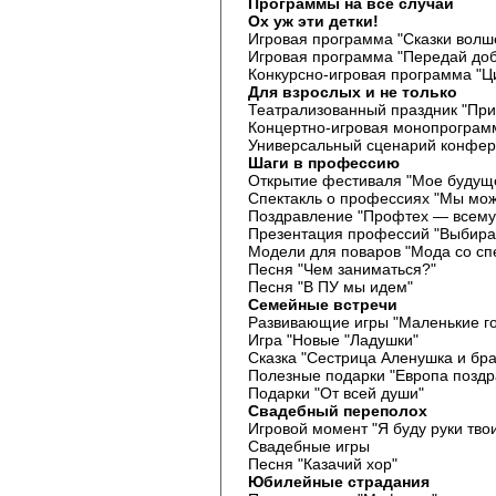
Программы на все случаи
Ох уж эти детки!
Игровая программа "Сказки волш
Игровая программа "Передай доб
Конкурсно-игровая программа "
Для взрослых и не только
Театрализованный праздник "При
Концертно-игровая монопрограм
Универсальный сценарий конферан
Шаги в профессию
Открытие фестиваля "Мое будущ
Спектакль о профессиях "Мы мож
Поздравление "Профтех — всему
Презентация профессий "Выбирай
Модели для поваров "Мода со сп
Песня "Чем заниматься?"
Песня "В ПУ мы идем"
Семейные встречи
Развивающие игры "Маленькие го
Игра "Новые "Ладушки"
Сказка "Сестрица Аленушка и бр
Полезные подарки "Европа поздр
Подарки "От всей души"
Свадебный переполох
Игровой момент "Я буду руки твои
Свадебные игры
Песня "Казачий хор"
Юбилейные страдания