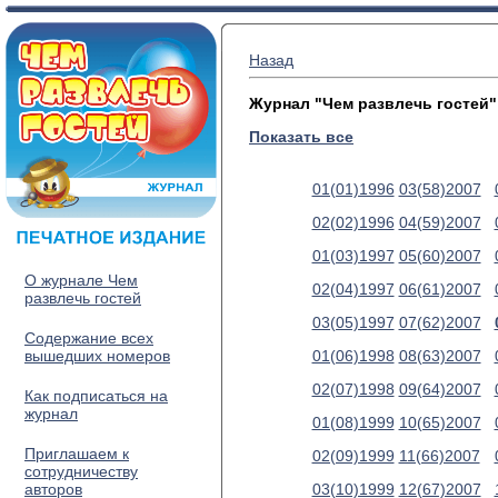
Назад
Журнал "Чем развлечь гостей"
Показать все
01(01)1996
03(58)2007
02(02)1996
04(59)2007
01(03)1997
05(60)2007
О журнале Чем
02(04)1997
06(61)2007
развлечь гостей
03(05)1997
07(62)2007
Содержание всех
вышедших номеров
01(06)1998
08(63)2007
02(07)1998
09(64)2007
Как подписаться на
журнал
01(08)1999
10(65)2007
Приглашаем к
02(09)1999
11(66)2007
сотрудничеству
авторов
03(10)1999
12(67)2007