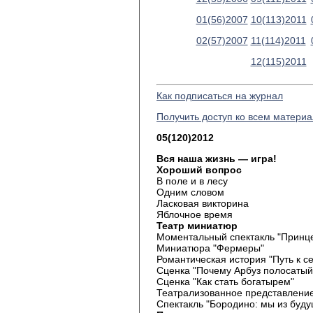
01(56)2007
10(113)2011
02(57)2007
11(114)2011
12(115)2011
Как подписаться на журнал
Получить доступ ко всем матери
05(120)2012
Вся наша жизнь — игра!
Хороший вопрос
В поле и в лесу
Одним словом
Ласковая викторина
Яблочное время
Театр миниатюр
Моментальный спектакль "Принце
Миниатюра "Фермеры"
Романтическая история "Путь к с
Сценка "Почему Арбуз полосатый
Сценка "Как стать богатырем"
Театрализованное представление
Спектакль "Бородино: мы из буду