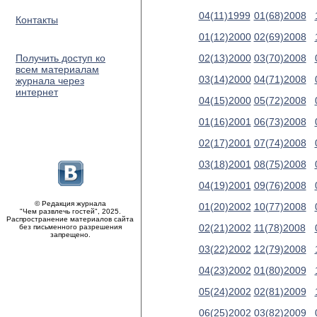
04(11)1999
01(68)2008
Контакты
01(12)2000
02(69)2008
Получить доступ ко
02(13)2000
03(70)2008
всем материалам
03(14)2000
04(71)2008
журнала через
интернет
04(15)2000
05(72)2008
01(16)2001
06(73)2008
02(17)2001
07(74)2008
03(18)2001
08(75)2008
04(19)2001
09(76)2008
© Редакция журнала
01(20)2002
10(77)2008
"Чем развлечь гостей", 2025.
Распространение материалов сайта
02(21)2002
11(78)2008
без письменного разрешения
запрещено.
03(22)2002
12(79)2008
04(23)2002
01(80)2009
05(24)2002
02(81)2009
06(25)2002
03(82)2009