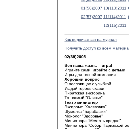
01(56)2007
10(113)2011
02(57)2007
11(114)2011
12(115)2011
Как подписаться на журнал
Получить доступ ко всем матери
02(39)2005
Вся наша жизнь – игра!
Играйте сами, играйте с детьми
Игры для тесной компании
Хороший вопрос
О пословицах с улыбкой
Угадай героев сказки
Пиратская викторина
Тот самый "Оливье"
Театр миниатюр
Экспромт "Халявочка"
Шумелка "Барабашки"
Монолог "Здоровье"
Миниатюра "Мечтать вредно"
Миниатюра "Собор Парижской Бо