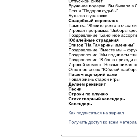
Отпускной билет
Вручение подарка "Вы бывали в 
Песня "Подарок судьбы"
Бутылка в упаковке
Свадебный переполох
Памятка "Живите долго и счастли
Игровая программа "Выборы крес
Поздравление "Баночное ассорти
Юбилейные страдания
Эпизод "На Тамарины именины"
Поздравление "Вместе мы – фрук
Поздравление "Мы поднимем эти
Поздравление "В баню приходи с
Игровой момент "Незаменимая в
Ответное слово "Юбилей наоборо
Пишем сценарий сами
Новая жизнь старой игры
Делаем реквизит
Песни
Строки по случаю
Стихотворный календарь
Календарь
Как подписаться на журнал
Получить доступ ко всем матери