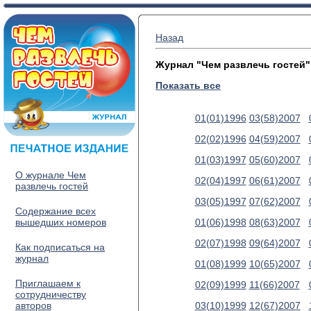
Назад
Журнал "Чем развлечь гостей"
Показать все
01(01)1996
03(58)2007
02(02)1996
04(59)2007
01(03)1997
05(60)2007
О журнале Чем
02(04)1997
06(61)2007
развлечь гостей
03(05)1997
07(62)2007
Содержание всех
вышедших номеров
01(06)1998
08(63)2007
02(07)1998
09(64)2007
Как подписаться на
журнал
01(08)1999
10(65)2007
Приглашаем к
02(09)1999
11(66)2007
сотрудничеству
авторов
03(10)1999
12(67)2007