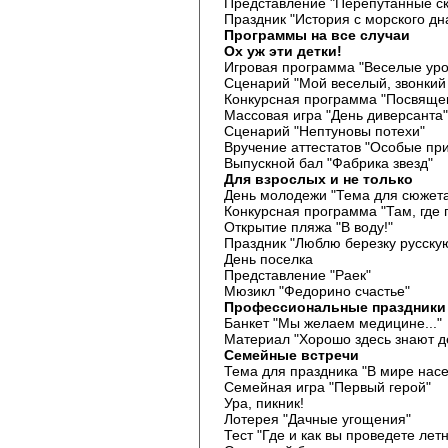
Представление "Перепутанные ск
Праздник "История с морского дн
Программы на все случаи
Ох уж эти детки!
Игровая программа "Веселые уро
Сценарий "Мой веселый, звонкий
Конкурсная программа "Посвяще
Массовая игра "День диверсанта"
Сценарий "Нептуновы потехи"
Вручение аттестатов "Особые пр
Выпускной бал "Фабрика звезд"
Для взрослых и не только
День молодежи "Тема для сюжета
Конкурсная программа "Там, где 
Открытие пляжа "В воду!"
Праздник "Люблю березку русску
День поселка
Представление "Раек"
Мюзикл "Федорино счастье"
Профессиональные праздники
Банкет "Мы желаем медицине..."
Материал "Хорошо здесь знают д
Семейные встречи
Тема для праздника "В мире нас
Семейная игра "Первый герой"
Ура, пикник!
Лотерея "Дачные угощения"
Тест "Где и как вы проведете лет