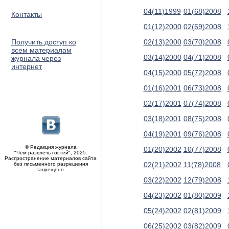
04(11)1999
01(68)2008
Контакты
01(12)2000
02(69)2008
Получить доступ ко
02(13)2000
03(70)2008
всем материалам
03(14)2000
04(71)2008
журнала через
интернет
04(15)2000
05(72)2008
01(16)2001
06(73)2008
02(17)2001
07(74)2008
03(18)2001
08(75)2008
04(19)2001
09(76)2008
© Редакция журнала
01(20)2002
10(77)2008
"Чем развлечь гостей", 2025.
Распространение материалов сайта
02(21)2002
11(78)2008
без письменного разрешения
запрещено.
03(22)2002
12(79)2008
04(23)2002
01(80)2009
05(24)2002
02(81)2009
06(25)2002
03(82)2009