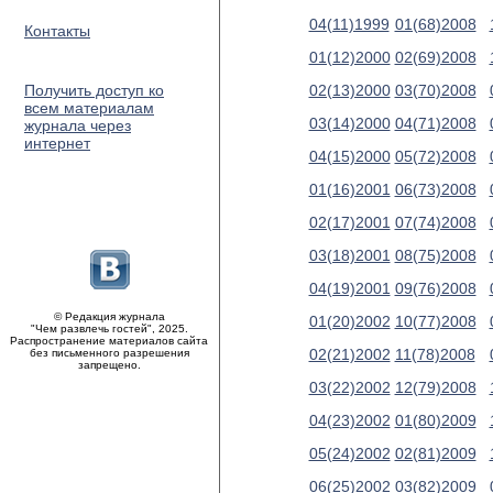
04(11)1999
01(68)2008
Контакты
01(12)2000
02(69)2008
Получить доступ ко
02(13)2000
03(70)2008
всем материалам
03(14)2000
04(71)2008
журнала через
интернет
04(15)2000
05(72)2008
01(16)2001
06(73)2008
02(17)2001
07(74)2008
03(18)2001
08(75)2008
04(19)2001
09(76)2008
© Редакция журнала
01(20)2002
10(77)2008
"Чем развлечь гостей", 2025.
Распространение материалов сайта
02(21)2002
11(78)2008
без письменного разрешения
запрещено.
03(22)2002
12(79)2008
04(23)2002
01(80)2009
05(24)2002
02(81)2009
06(25)2002
03(82)2009