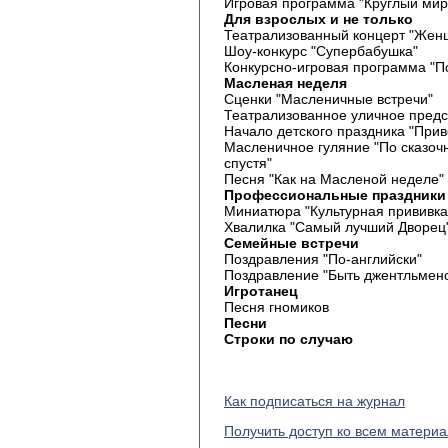
Игровая программа "Круглый мир
Для взрослых и не только
Театрализованный концерт "Жен
Шоу-конкурс "Супербабушка"
Конкурсно-игровая программа "П
Масленая неделя
Сценки "Масленичные встречи"
Театрализованное уличное предст
Начало детского праздника "Прив
Масленичное гуляние "По сказочн
спустя"
Песня "Как на Масленой неделе"
Профессиональные праздники
Миниатюра "Культурная прививка
Хвалилка "Самый лучший Дворец
Семейные встречи
Поздравления "По-английски"
Поздравление "Быть джентльмен
Игротанец
Песня гномиков
Песни
Строки по случаю
Как подписаться на журнал
Получить доступ ко всем матери