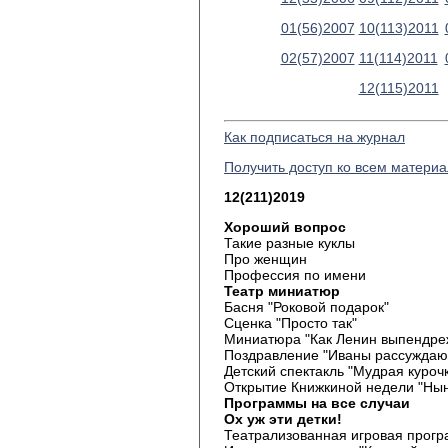
01(56)2007
10(113)2011
02(57)2007
11(114)2011
12(115)2011
Как подписаться на журнал
Получить доступ ко всем матери
12(211)2019
Хороший вопрос
Такие разные куклы
Про женщин
Профессия по имени
Театр миниатюр
Басня "Роковой подарок"
Сценка "Просто так"
Миниатюра "Как Ленин выпендре
Поздравление "Иваны рассуждаю
Детский спектакль "Мудрая куроч
Открытие Книжкиной недели "Ны
Программы на все случаи
Ох уж эти детки!
Театрализованная игровая прогр