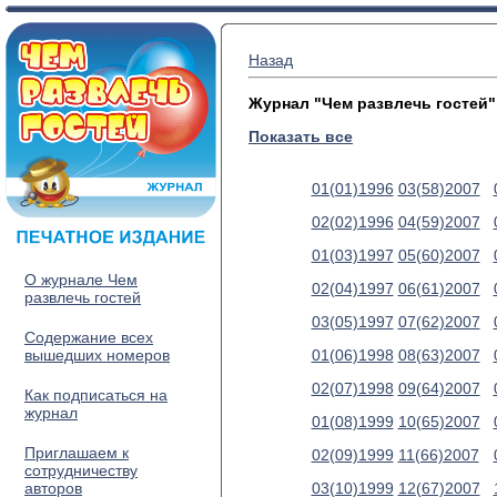
Назад
Журнал "Чем развлечь гостей"
Показать все
01(01)1996
03(58)2007
02(02)1996
04(59)2007
01(03)1997
05(60)2007
О журнале Чем
02(04)1997
06(61)2007
развлечь гостей
03(05)1997
07(62)2007
Содержание всех
вышедших номеров
01(06)1998
08(63)2007
02(07)1998
09(64)2007
Как подписаться на
журнал
01(08)1999
10(65)2007
Приглашаем к
02(09)1999
11(66)2007
сотрудничеству
авторов
03(10)1999
12(67)2007