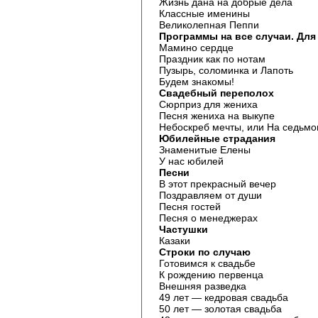
Жизнь дана на добрые дела
Классные именины
Великолепная Пеппи
Программы на все случаи. Для
Мамино сердце
Праздник как по нотам
Пузырь, соломинка и Лапоть
Будем знакомы!
Свадебный переполох
Сюрприз для жениха
Песня жениха на выкупе
Небоскреб мечты, или На седьмо
Юбилейные страдания
Знаменитые Елены
У нас юбилей
Песни
В этот прекрасный вечер
Поздравляем от души
Песня гостей
Песня о менеджерах
Частушки
Казаки
Строки по случаю
Готовимся к свадьбе
К рождению первенца
Внешняя разведка
49 лет — кедровая свадьба
50 лет — золотая свадьба