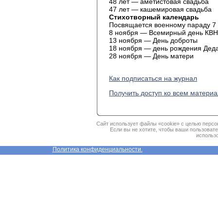
48 лет — аметистовая свадьба
47 лет — кашемировая свадьба
Стихотворный календарь
Посвящается военному параду 7 
8 ноября — Всемирный день КВН
13 ноября — День доброты
18 ноября — день рождения Дед
28 ноября — День матери
Как подписаться на журнал
Получить доступ ко всем матери
Сайт использует файлы «cookie» с целью персо
Если вы не хотите, чтобы ваши пользоват
использо
Политика конфиденциальности.