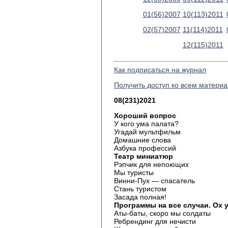
01(56)2007
10(113)2011
02(57)2007
11(114)2011
12(115)2011
Как подписаться на журнал
Получить доступ ко всем матери
08(231)2021
Хороший вопрос
У кого ума палата?
Угадай мультфильм
Домашние слова
Азбука профессий
Театр миниатюр
Рэпчик для непоющих
Мы туристы
Винни-Пух — спасатель
Стань туристом
Засада полная!
Программы на все случаи. Ох у
Аты-баты, скоро мы солдаты
Ребрендинг для нечисти