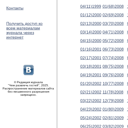
04(11)1999
01(68)2008
Контакты
01(12)2000
02(69)2008
Получить доступ ко
02(13)2000
03(70)2008
всем материалам
03(14)2000
04(71)2008
журнала через
интернет
04(15)2000
05(72)2008
01(16)2001
06(73)2008
02(17)2001
07(74)2008
03(18)2001
08(75)2008
04(19)2001
09(76)2008
© Редакция журнала
01(20)2002
10(77)2008
"Чем развлечь гостей", 2025.
Распространение материалов сайта
02(21)2002
11(78)2008
без письменного разрешения
запрещено.
03(22)2002
12(79)2008
04(23)2002
01(80)2009
05(24)2002
02(81)2009
06(25)2002
03(82)2009