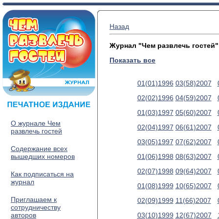
Назад
Журнал "Чем развлечь гостей"
Показать все
01(01)1996
03(58)2007
02(02)1996
04(59)2007
01(03)1997
05(60)2007
О журнале Чем
02(04)1997
06(61)2007
развлечь гостей
03(05)1997
07(62)2007
Содержание всех
вышедших номеров
01(06)1998
08(63)2007
02(07)1998
09(64)2007
Как подписаться на
журнал
01(08)1999
10(65)2007
Приглашаем к
02(09)1999
11(66)2007
сотрудничеству
авторов
03(10)1999
12(67)2007