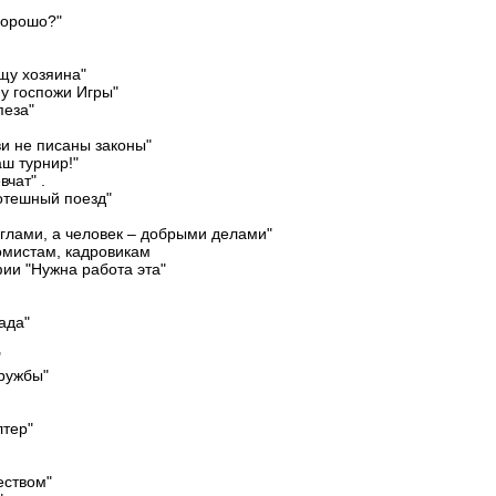
хорошо?"
щу хозяина"
 у госпожи Игры"
пеза"
и не писаны законы"
ш турнир!"
чат" .
отешный поезд"
глами, а человек – добрыми делами"
омистам, кадровикам
ии "Нужна работа эта"
ада"
"
ружбы"
лтер"
еством"