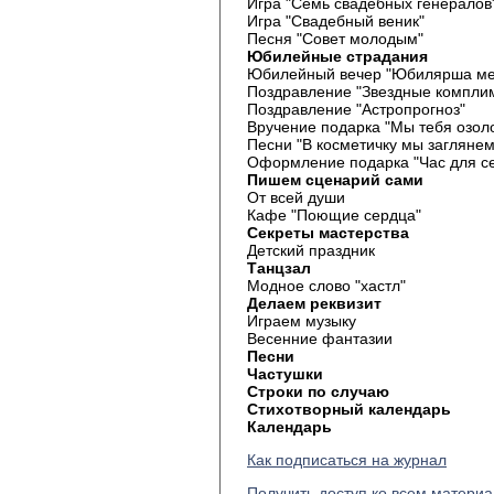
Игра "Семь свадебных генералов
Игра "Свадебный веник"
Песня "Совет молодым"
Юбилейные страдания
Юбилейный вечер "Юбилярша ме
Поздравление "Звездные компли
Поздравление "Астропрогноз"
Вручение подарка "Мы тебя озол
Песни "В косметичку мы заглянем
Оформление подарка "Час для с
Пишем сценарий сами
От всей души
Кафе "Поющие сердца"
Секреты мастерства
Детский праздник
Танцзал
Модное слово "хастл"
Делаем реквизит
Играем музыку
Весенние фантазии
Песни
Частушки
Строки по случаю
Стихотворный календарь
Календарь
Как подписаться на журнал
Получить доступ ко всем матери