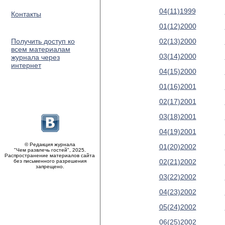
04(11)1999
Контакты
01(12)2000
Получить доступ ко
02(13)2000
всем материалам
03(14)2000
журнала через
интернет
04(15)2000
01(16)2001
02(17)2001
03(18)2001
04(19)2001
© Редакция журнала
01(20)2002
"Чем развлечь гостей", 2025.
Распространение материалов сайта
02(21)2002
без письменного разрешения
запрещено.
03(22)2002
04(23)2002
05(24)2002
06(25)2002