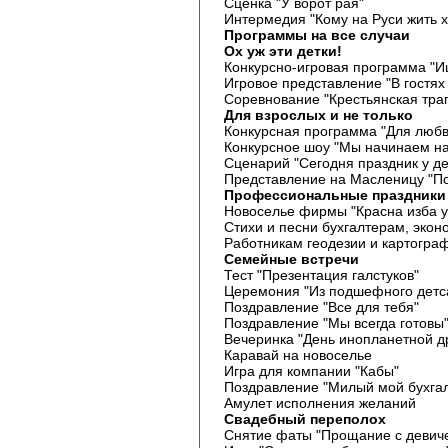
Сценка "У ворот рая"
Интермедия "Кому на Руси жить 
Программы на все случаи
Ох уж эти детки!
Конкурсно-игровая программа "И
Игровое представление "В гостях
Соревнование "Крестьянская тра
Для взрослых и не только
Конкурсная программа "Для любв
Конкурсное шоу "Мы начинаем на
Сценарий "Сегодня праздник у дев
Представление на Масленицу "П
Профессиональные праздники
Новоселье фирмы "Красна изба у
Стихи и песни бухгалтерам, экон
Работникам геодезии и картограф
Семейные встречи
Тест "Презентация галстуков"
Церемония "Из подшефного детс
Поздравление "Все для тебя"
Поздравление "Мы всегда готовы
Вечеринка "День инопланетной д
Каравай на новоселье
Игра для компании "Кабы"
Поздравление "Милый мой бухга
Амулет исполнения желаний
Свадебный переполох
Снятие фаты "Прощание с девич