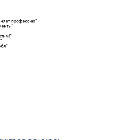
"
няет профессию"
менты"
отим!"
"
ебя"
алам журнала через интернет