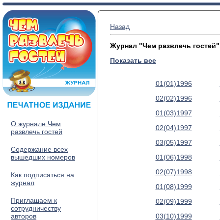
Назад
Журнал "Чем развлечь гостей"
Показать все
01(01)1996
02(02)1996
01(03)1997
О журнале Чем
02(04)1997
развлечь гостей
03(05)1997
Содержание всех
вышедших номеров
01(06)1998
02(07)1998
Как подписаться на
журнал
01(08)1999
Приглашаем к
02(09)1999
сотрудничеству
авторов
03(10)1999