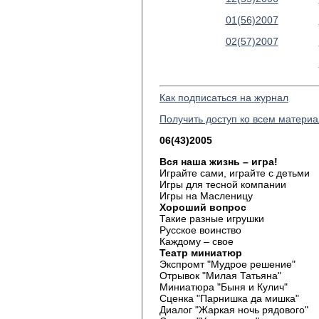
01(56)2007
02(57)2007
Как подписаться на журнал
Получить доступ ко всем матери
06(43)2005
Вся наша жизнь – игра!
Играйте сами, играйте с детьми
Игры для тесной компании
Игры на Масленицу
Хороший вопрос
Такие разные игрушки
Русское воинство
Каждому – свое
Театр миниатюр
Экспромт "Мудрое решение"
Отрывок "Милая Татьяна"
Миниатюра "Быня и Кулич"
Сценка "Парнишка да мишка"
Диалог "Жаркая ночь рядового"