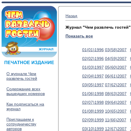
Назад
Журнал "Чем развлечь гостей"
Показать все
01(01)1996
03(58)2007
02(02)1996
04(59)2007
01(03)1997
05(60)2007
О журнале Чем
02(04)1997
06(61)2007
развлечь гостей
03(05)1997
07(62)2007
Содержание всех
вышедших номеров
01(06)1998
08(63)2007
02(07)1998
09(64)2007
Как подписаться на
журнал
01(08)1999
10(65)2007
Приглашаем к
02(09)1999
11(66)2007
сотрудничеству
авторов
03(10)1999
12(67)2007