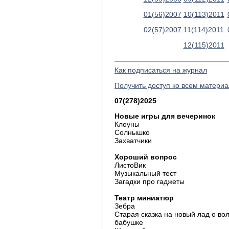
01(56)2007
10(113)2011
02(57)2007
11(114)2011
12(115)2011
Как подписаться на журнал
Получить доступ ко всем матери
07(278)2025
Новые игры для вечеринок
Клоуны
Солнышко
Захватчики
Хороший вопрос
ЛистоВик
Музыкальный тест
Загадки про гаджеты
Театр миниатюр
Зебра
Старая сказка на новый лад о во
бабушке