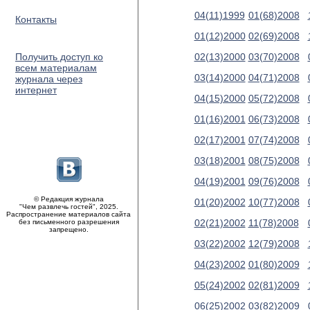
04(11)1999
01(68)2008
Контакты
01(12)2000
02(69)2008
Получить доступ ко
02(13)2000
03(70)2008
всем материалам
03(14)2000
04(71)2008
журнала через
интернет
04(15)2000
05(72)2008
01(16)2001
06(73)2008
02(17)2001
07(74)2008
03(18)2001
08(75)2008
04(19)2001
09(76)2008
© Редакция журнала
01(20)2002
10(77)2008
"Чем развлечь гостей", 2025.
Распространение материалов сайта
02(21)2002
11(78)2008
без письменного разрешения
запрещено.
03(22)2002
12(79)2008
04(23)2002
01(80)2009
05(24)2002
02(81)2009
06(25)2002
03(82)2009